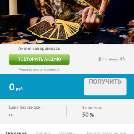
Акция завершилась
46
ПОВТОРИТЬ АКЦИЮ
Получили:
Человек проголосовало: 0
ПОЛУЧИТЬ
0
руб.
Цена без скидки:
Экономия:
∞
50
%
Основное
Адреса
Отзывы
Вопросы по акции