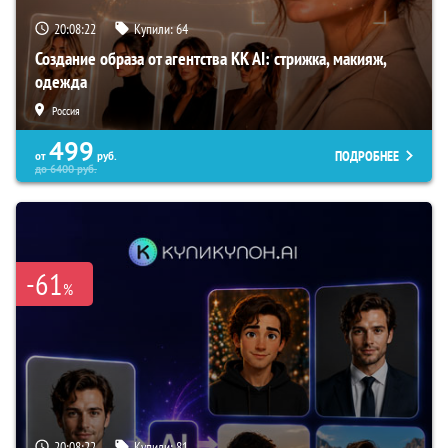
20:08:21
Купили:
64
Создание образа от агентства KK AI: стрижка, макияж,
одежда
Россия
499
ПОДРОБНЕЕ
от
руб.
до
6400
руб.
-61
%
20:08:21
Купили:
81