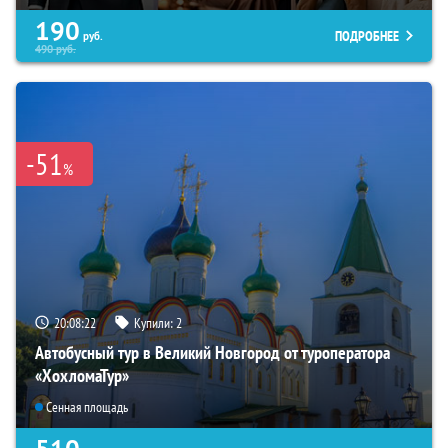
190
ПОДРОБНЕЕ
руб.
490
руб.
-51
%
20:08:21
Купили:
2
Автобусный тур в Великий Новгород от туроператора
«ХохломаТур»
Сенная площадь